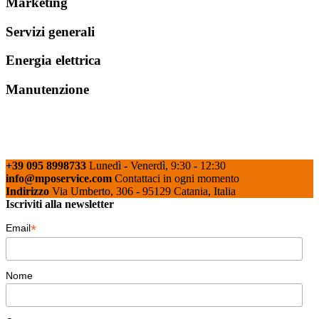
Marketing
Servizi generali
Energia elettrica
Manutenzione
+39 095 8998733
Lunedì - Venerdì, 9:30 - 12:30
info@mposervice.com
Contattaci in ogni momento
Indirizzo
Via Umberto, 306 - 95129 Catania, Italia
Iscriviti alla newsletter
*
Email
Nome