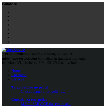
Follow us
+39 095 8998733
Lunedì - Venerdì, 9:30-12:30
info@mposervice.com
Contattaci in qualsiasi momento
Indirizzo
Via Umberto, 306 - 95129 Catania, Italia
Home
Chi siamo
Services
Terzo Settore no profit
Ci occupiamo di progetti ne...
Consulenza energetica
M.P.O. SERVICE da sempre at...