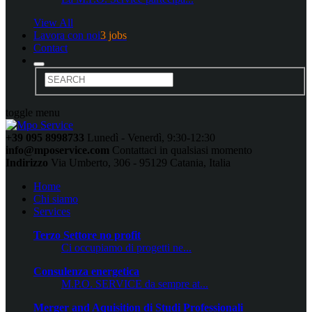
View All
Lavora con noi
3 jobs
Contact
toggle menu
+39 095 8998733
Lunedì - Venerdì, 9:30-12:30
info@mposervice.com
Contattaci in qualsiasi momento
Indirizzo
Via Umberto, 306 - 95129 Catania, Italia
Home
Chi siamo
Services
Terzo Settore no profit
Ci occupiamo di progetti ne...
Consulenza energetica
M.P.O. SERVICE da sempre at...
Merger and Aquisition di Studi Professionali