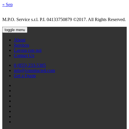
« Sep
M.P.O. Service s.r.l. P.I. 04133750879 ©2017. All Rights Reserved.
toggle menu
About
Services
Lavora con noi
Contact Us
0 (855) 233-5385
info@constructed.com
Get a Quote